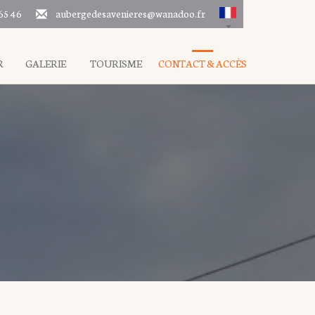
65 46
aubergedesavenieres@wanadoo.fr
R
GALERIE
TOURISME
CONTACT & ACCÈS