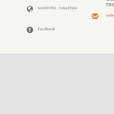
THU
45.6355702 , 5.56235562
aub
Facebook