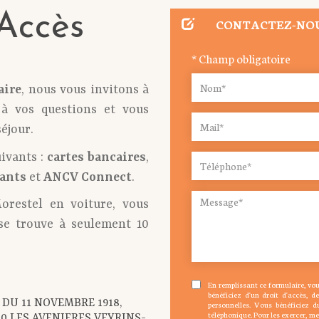
Accès
CONTACTEZ-NO
* Champ obligatoire
aire
, nous vous invitons à
à vos questions et vous
éjour.
ivants :
cartes bancaires
,
rants
et
ANCV Connect
.
orestel en voiture, vous
se trouve à seulement 10
En remplissant ce formulaire, vo
bénéficiez d'un droit d'accès, d
L DU 11 NOVEMBRE 1918,
personnelles. Vous bénéficiez d
téléphonique. Pour les exercer, me
30 LES AVENIERES VEYRINS-