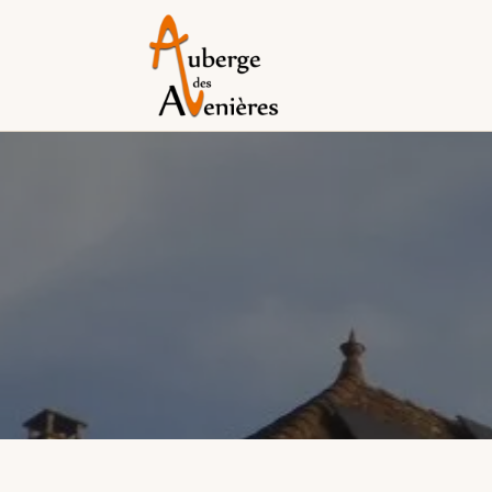
août
lun
mar
mer
jeu
ven
sam
dim
lun
mar
1
2
1
-
-
-
3
4
5
6
7
8
9
7
8
-
-
-
-
-
-
-
-
-
10
11
12
13
14
15
16
14
15
-
-
-
-
-
-
-
-
-
17
18
19
20
21
22
23
21
22
-
-
-
-
-
-
-
-
-
24
25
26
27
28
29
30
28
29
-
-
-
-
-
-
-
-
-
31
-