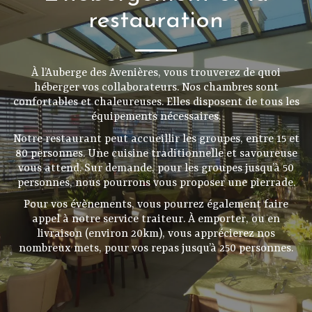
restauration
À l’Auberge des Avenières, vous trouverez de quoi
héberger vos collaborateurs. Nos chambres sont
confortables et chaleureuses. Elles disposent de tous les
équipements nécessaires.
Notre restaurant peut accueillir les groupes, entre 15 et
80 personnes. Une cuisine traditionnelle et savoureuse
vous attend. Sur demande, pour les groupes jusqu’à 50
personnes, nous pourrons vous proposer une pierrade.
Pour vos évènements, vous pourrez également faire
appel à notre service traiteur. À emporter, ou en
livraison (environ 20km), vous apprécierez nos
nombreux mets, pour vos repas jusqu’à 250 personnes.