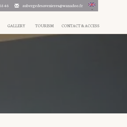
65 46
aubergedesavenieres@wanadoo.fr
GALLERY
TOURISM
CONTACT & ACCESS