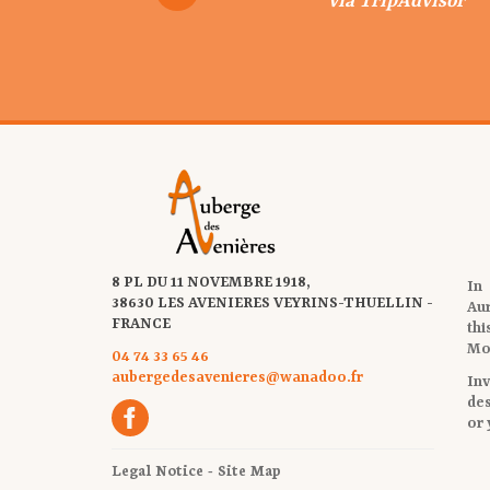
via TripAdvisor
via TripAdvisor
via TripAdvisor
via Google
8 PL DU 11 NOVEMBRE 1918,
In
38630 LES AVENIERES VEYRINS-THUELLIN -
Au
FRANCE
thi
Mo
04 74 33 65 46
aubergedesavenieres@wanadoo.fr
Inv
des
or
Legal Notice
-
Site Map