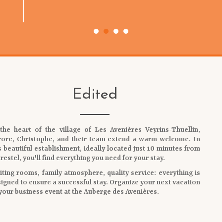
personnel très aimable et souriant, merci si nous passo
région nous ne manquerons pas de revenir, c'est sûr
Edited
 the heart of the
village of Les Avenières Veyrins-Thuellin
,
rore, Christophe, and their team extend a warm welcome. In
s beautiful establishment, ideally located
just 10 minutes from
restel
, you'll find everything you need for your stay.
iting rooms
,
family atmosphere
,
quality service
: everything is
igned to ensure a successful stay. Organize your
next vacation
 your
business event
at the Auberge des Avenières.