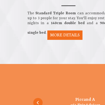
The
Standard Triple Room
can accommoda
up to 3 people for your stay. You'll enjoy rest
nights in a
140cm double bed
and a
90
single bed
.
MORE DETAILS
Melanie Crouzet
ElianeMichel
Murielle C
Piccand A