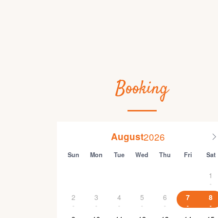
Booking
August
Sun
Mon
Tue
Wed
Thu
Fri
Sat
1
-
2
3
4
5
6
7
8
-
-
-
-
-
-
-