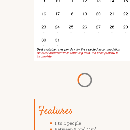
9
10
11
12
13
14
15
-
-
-
-
-
-
-
16
17
18
19
20
21
22
-
-
-
-
-
-
-
23
24
25
26
27
28
29
-
-
-
-
-
-
-
30
31
-
-
Best available rates per day, for the selected accommodation
An error occurred while retrieving data, the price preview is
incomplete.
Features
1 to 2 people
Between 9 and 11m²