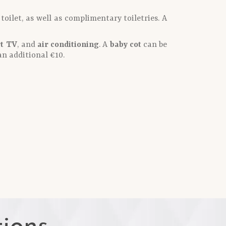
toilet, as well as complimentary toiletries. A
t TV
, and
air conditioning
. A
baby cot
can be
an additional €10.