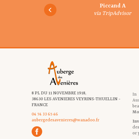
Melanie Crouzet
ElianeMichel
Murielle C
Piccand A
via TripAdvisor
via TripAdvisor
via TripAdvisor
via Google
8 PL DU 11 NOVEMBRE 1918,
In
38630 LES AVENIERES VEYRINS-THUELLIN -
Aur
FRANCE
bea
Mo
04 74 33 65 46
aubergedesavenieres@wanadoo.fr
Inv
des
or