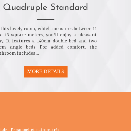
Quadruple Standard
 this lovely room, which measures between 11
d 13 square meters, you'll enjoy a pleasant
ay. It features a 140cm double bed and two
cm single beds. For added comfort, the
throom includes ...
MORE DETAILS
a responsable est d'une grande
iale . Personnel et patrons très
de cet établissement. Accueil et
choix du buffet des entrées, les