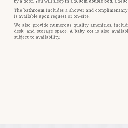
by a door. You will sleep in a
160cm double bed
, a
140c
The
bathroom
includes a shower and complimentary to
is available upon request or on-site.
We also provide numerous quality amenities, inclu
desk, and storage space. A
baby cot
is also availab
subject to availability.