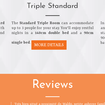
Triple Standard
ard
The
Standard Triple Room
can accommodate
In
ith
up to 3 people for your stay. You'll enjoy restful
an
ind
nights in a
140cm double bed
and a
90cm
st
90
single bed
.
ba
MORE DETAILS
Reviews
1 nuit avec nos 5 ados dans cette auberge très sympa, L
Très bien situé a proximité de Walibi, petite auberge famil
Au hasard de notre retour avons déjeuné dans le restaurant 
Un repas délicieux, plats faits maison, nous avons adoré le 