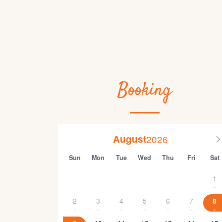
Booking
August
Sun
Mon
Tue
Wed
Thu
Fri
Sat
1
-
2
3
4
5
6
7
8
-
-
-
-
-
-
-