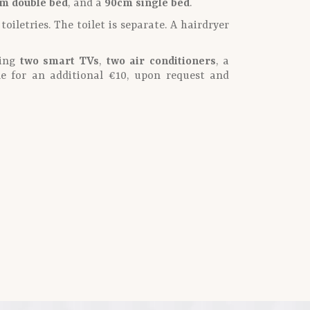
m double bed
, and a
90cm single bed
.
iletries. The toilet is separate. A hairdryer
ding
two smart TVs
,
two air conditioners
, a
le for an additional €10, upon request and