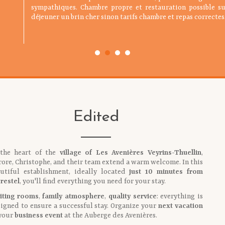
gentillesse. Le buffet sucré salé du petit déj est copieux. 
sympathiques. Chambre propre et restauration possible sur
service très bien, belle salle à manger et cuisine délicieus
plats nickel et le dessert : des glaces avec une découverte 
dans un parc à proximité. Parking dédié et sous video sur
déjeuner un brin cher sinon tarifs chambre et repas correctes
saison. Grand parking à disposition, facile d'accès.
! Et le prix du menu complet : imbattable et d'un excel
personnel très aimable et souriant, merci si nous passons u
nous ne manquerons pas de revenir, c'est sûr
Edited
 the heart of the
village of Les Avenières Veyrins-Thuellin
,
ore, Christophe, and their team extend a warm welcome. In this
utiful establishment, ideally located
just 10 minutes from
restel
, you'll find everything you need for your stay.
iting rooms
,
family atmosphere
,
quality service
: everything is
igned to ensure a successful stay. Organize your
next vacation
 your
business event
at the Auberge des Avenières.