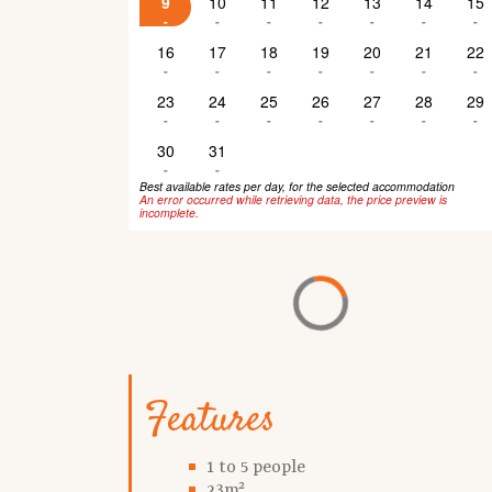
9
10
11
12
13
14
15
-
-
-
-
-
-
-
16
17
18
19
20
21
22
-
-
-
-
-
-
-
23
24
25
26
27
28
29
-
-
-
-
-
-
-
30
31
-
-
Best available rates per day, for the selected accommodation
An error occurred while retrieving data, the price preview is
incomplete.
Features
1 to 5 people
23m²