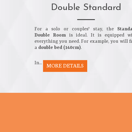
Double Standard
For a solo or couples' stay, the
Stand
Double Room
is ideal. It is equipped w
everything you need. For example, you will f
a
double bed (140cm)
.
In...
MORE DETAILS